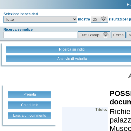
H
Seleziona banca dati
25
mostra
risultati per 
Ricerca semplice
Tutti i campi
Ricerca su indici
Archivio di Autorità
Prenota
Chiedi info
Lascia un commento