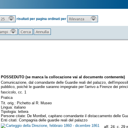
25
Rilevanza
risultati per pagina ordinati per
 campi