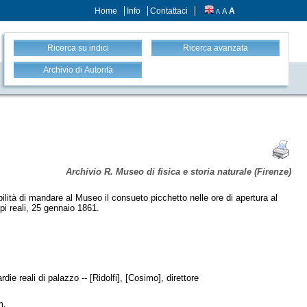
Home
Info
Contattaci
A
A
A
Ricerca su indici
Ricerca avanzata
Archivio di Autorità