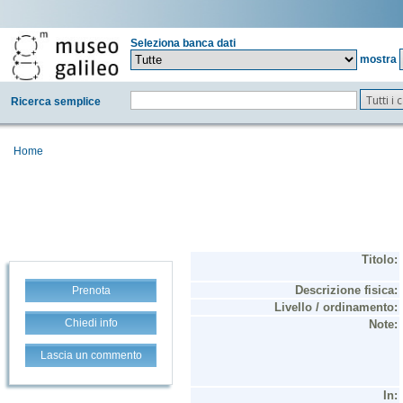
Seleziona banca dati
mostra
Tutti i
Ricerca semplice
Home
Prenota
Chiedi info
Lascia un commento