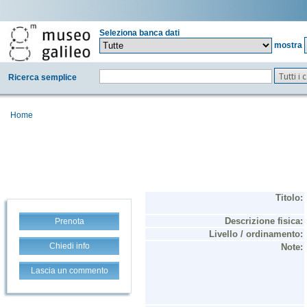
Seleziona banca dati
mostra
Tutti i
Ricerca semplice
Home
Prenota
Chiedi info
Lascia un commento