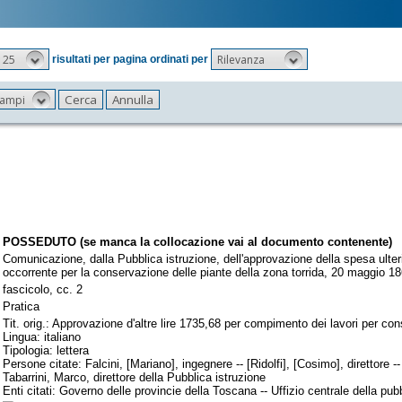
25
Rilevanza
risultati per pagina ordinati per
 campi