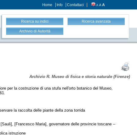
Home
Info
Contattaci
A
A
A
Ricerca su indici
Ricerca avanzata
Archivio di Autorità