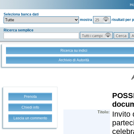
H
Seleziona banca dati
25
mostra
risultati per 
Ricerca semplice
Tutti i campi
Ricerca su indici
Archivio di Autorità
Prenota
Chiedi info
Lascia un commento