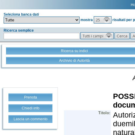
H
Seleziona banca dati
25
mostra
risultati per 
Ricerca semplice
Tutti i campi
Ricerca su indici
Archivio di Autorità
Prenota
Chiedi info
Lascia un commento