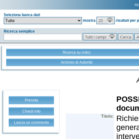
H
Seleziona banca dati
25
mostra
risultati per 
Ricerca semplice
Tutti i campi
Ricerca su indici
Archivio di Autorità
Prenota
Chiedi info
Lascia un commento