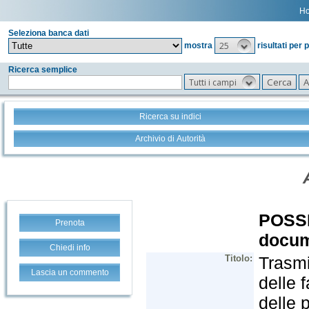
H
Seleziona banca dati
25
mostra
risultati per 
Ricerca semplice
Tutti i campi
Ricerca su indici
Archivio di Autorità
Prenota
Chiedi info
Lascia un commento