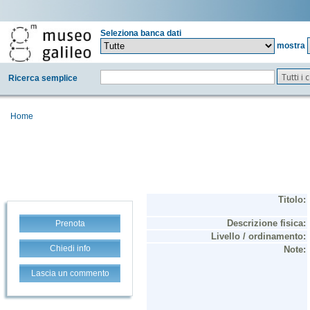
Seleziona banca dati
mostra
Tutti i
Ricerca semplice
Home
Prenota
Chiedi info
Lascia un commento