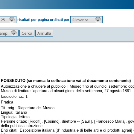
25
Rilevanza
risultati per pagina ordinati per
 campi