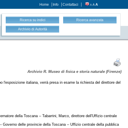
Home
Info
Contattaci
A
A
A
Ricerca su indici
Ricerca avanzata
Archivio di Autorità