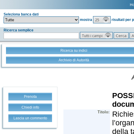
H
Seleziona banca dati
25
mostra
risultati per 
Ricerca semplice
Tutti i campi
Ricerca su indici
Archivio di Autorità
Prenota
Chiedi info
Lascia un commento