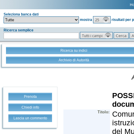
H
Seleziona banca dati
25
mostra
risultati per 
Ricerca semplice
Tutti i campi
Ricerca su indici
Archivio di Autorità
Prenota
Chiedi info
Lascia un commento