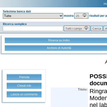
H
Seleziona banca dati
25
mostra
risultati per 
Ricerca semplice
Tutti i campi
Ricerca su indici
Archivio di Autorità
Prenota
Chiedi info
Lascia un commento