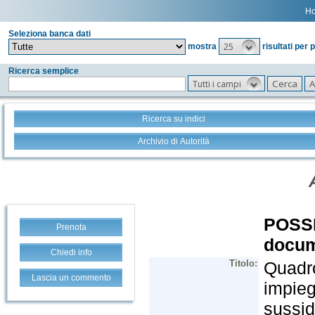
H
Seleziona banca dati
25
mostra
risultati per 
Ricerca semplice
Tutti i campi
Ricerca su indici
Archivio di Autorità
Prenota
Chiedi info
Lascia un commento