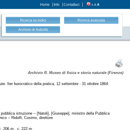
Home
Info
Contattaci
A
A
A
Ricerca su indici
Ricerca avanzata
Archivio di Autorità