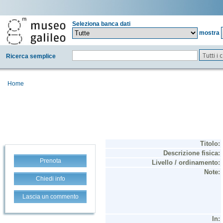
Seleziona banca dati
mostra
Tutti i
Ricerca semplice
Home
Prenota
Chiedi info
Lascia un commento