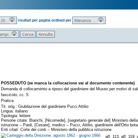
25
Rilevanza
risultati per pagina ordinati per
 campi