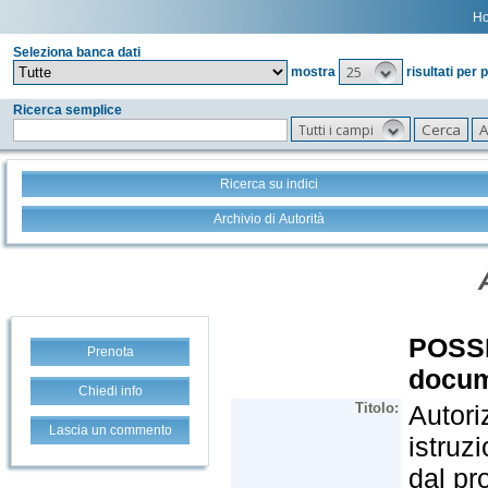
H
Seleziona banca dati
25
mostra
risultati per 
Ricerca semplice
Tutti i campi
Ricerca su indici
Archivio di Autorità
Prenota
Chiedi info
Lascia un commento