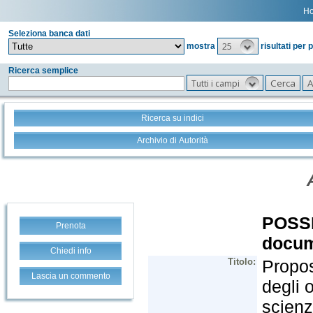
H
Seleziona banca dati
25
mostra
risultati per 
Ricerca semplice
Tutti i campi
Ricerca su indici
Archivio di Autorità
Prenota
Chiedi info
Lascia un commento