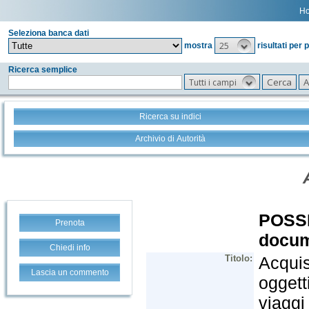
H
Seleziona banca dati
25
mostra
risultati per 
Ricerca semplice
Tutti i campi
Ricerca su indici
Archivio di Autorità
Prenota
Chiedi info
Lascia un commento