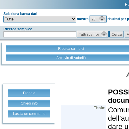
H
Seleziona banca dati
25
mostra
risultati per 
Ricerca semplice
Tutti i campi
Ricerca su indici
Archivio di Autorità
Prenota
Chiedi info
Lascia un commento