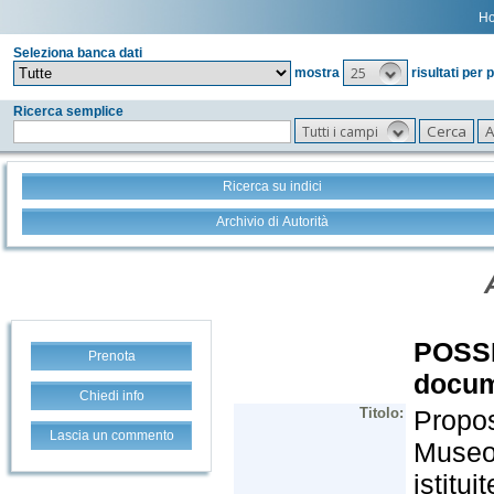
H
Seleziona banca dati
25
mostra
risultati per 
Ricerca semplice
Tutti i campi
Ricerca su indici
Archivio di Autorità
Prenota
Chiedi info
Lascia un commento