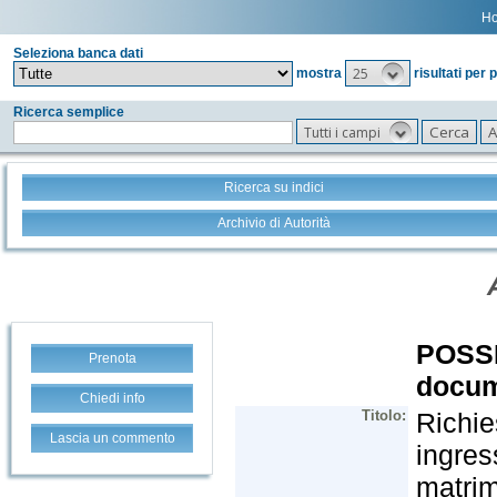
H
Seleziona banca dati
25
mostra
risultati per 
Ricerca semplice
Tutti i campi
Ricerca su indici
Archivio di Autorità
Prenota
Chiedi info
Lascia un commento