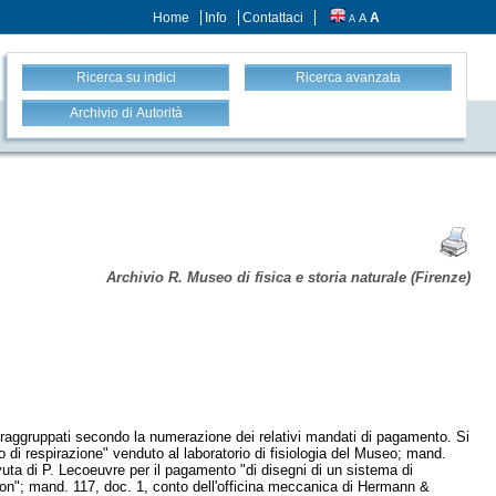
Home
Info
Contattaci
A
A
A
Ricerca su indici
Ricerca avanzata
Archivio di Autorità