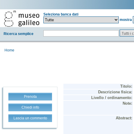
Seleziona banca dati
mostra
Tutti i
Ricerca semplice
Home
Prenota
Chiedi info
Lascia un commento