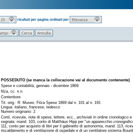
25
Rilevanza
risultati per pagina ordinati per
 campi