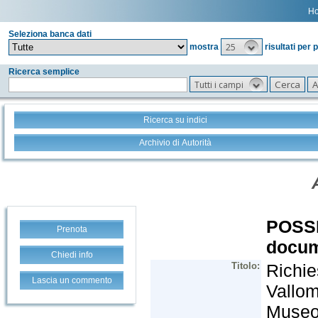
H
Seleziona banca dati
25
mostra
risultati per 
Ricerca semplice
Tutti i campi
Ricerca su indici
Archivio di Autorità
Prenota
Chiedi info
Lascia un commento