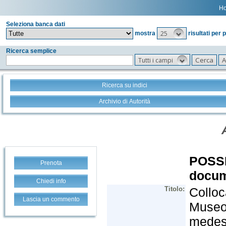
H
Seleziona banca dati
25
mostra
risultati per 
Ricerca semplice
Tutti i campi
Ricerca su indici
Archivio di Autorità
Prenota
Chiedi info
Lascia un commento