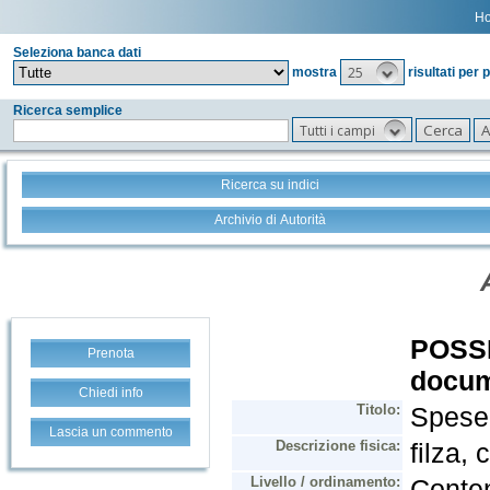
H
Seleziona banca dati
25
mostra
risultati per 
Ricerca semplice
Tutti i campi
Ricerca su indici
Archivio di Autorità
Prenota
Chiedi info
Lascia un commento