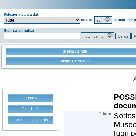
H
Seleziona banca dati
25
mostra
risultati per 
Ricerca semplice
Tutti i campi
Ricerca su indici
Archivio di Autorità
Prenota
Chiedi info
Lascia un commento