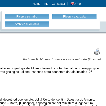
Home
Info
Contattaci
A
A
A
Ricerca su indici
Ricerca avanzata
Archivio di Autorità