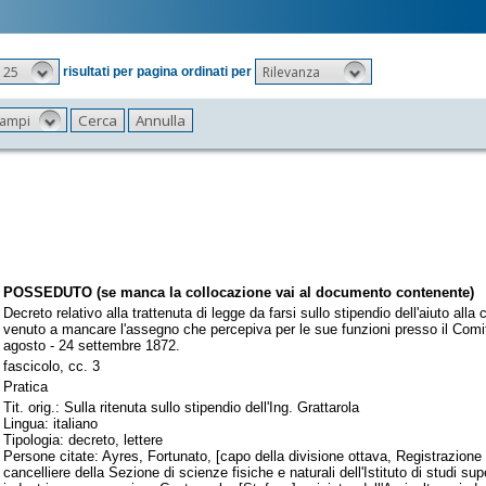
25
Rilevanza
risultati per pagina ordinati per
 campi