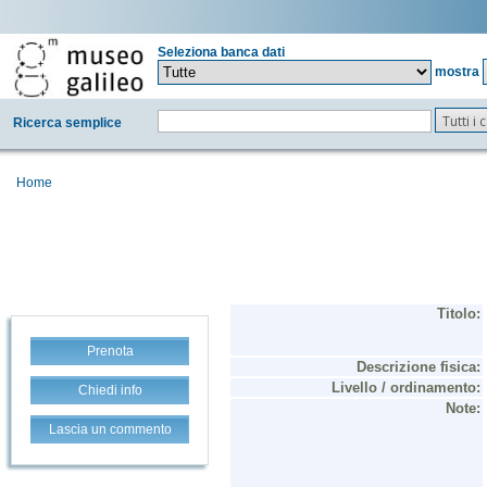
Seleziona banca dati
mostra
Tutti i
Ricerca semplice
Home
Prenota
Chiedi info
Lascia un commento