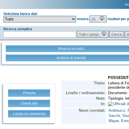
H
Seleziona banca dati
25
mostra
risultati per 
Ricerca semplice
Tutti i campi
Ricerca su indici
Archivio di Autorità
Prenota
Chiedi info
Lascia un commento