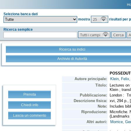
H
Seleziona banca dati
25
mostra
risultati per 
Ricerca semplice
Tutti i campi
Ricerca su indici
Archivio di Autorità
Prenota
Chiedi info
Lascia un commento