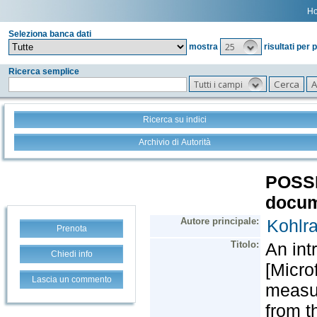
H
Seleziona banca dati
25
mostra
risultati per 
Ricerca semplice
Tutti i campi
Ricerca su indici
Archivio di Autorità
Prenota
Chiedi info
Lascia un commento