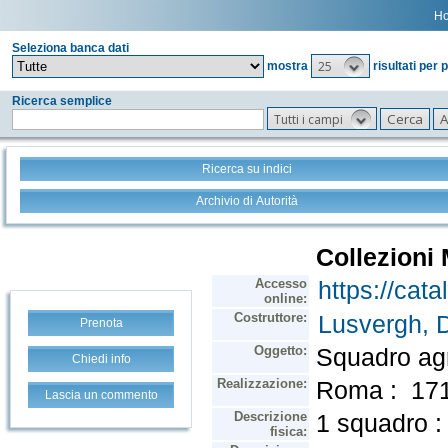
H
Seleziona banca dati
25
mostra
risultati per 
Ricerca semplice
Tutti i campi
Ricerca su indici
Archivio di Autorità
Prenota
Chiedi info
Lascia un commento