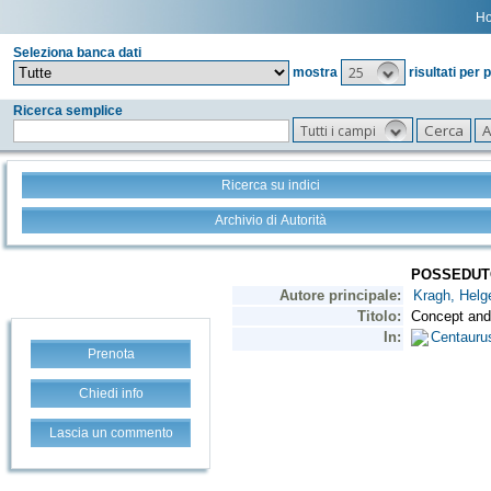
H
Seleziona banca dati
25
mostra
risultati per 
Ricerca semplice
Tutti i campi
Ricerca su indici
Archivio di Autorità
Prenota
Chiedi info
Lascia un commento