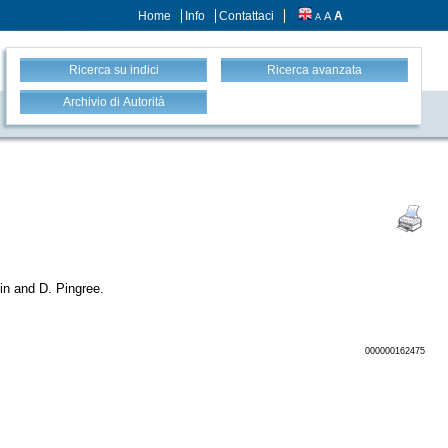
Home
Info
Contattaci
A
A
A
Ricerca su indici
Ricerca avanzata
Archivio di Autorità