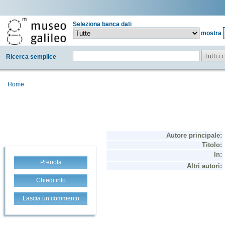
Seleziona banca dati
mostra
Tutti i
Ricerca semplice
Home
Prenota
Chiedi info
Lascia un commento