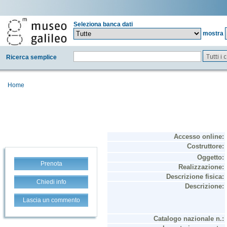
Seleziona banca dati
mostra
Tutti i
Ricerca semplice
Home
Prenota
Chiedi info
Lascia un commento