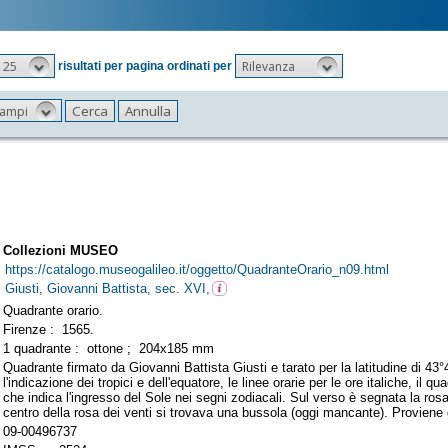
25
Rilevanza
risultati per pagina ordinati per
 campi