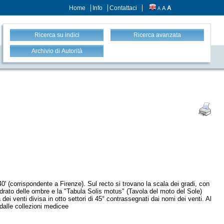
Home
Info
Contattaci
A
A
A
Ricerca su indici
Ricerca avanzata
Archivio di Autorità