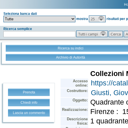
H
Seleziona banca dati
25
mostra
risultati per 
Ricerca semplice
Tutti i campi
Ricerca su indici
Archivio di Autorità
Prenota
Chiedi info
Lascia un commento