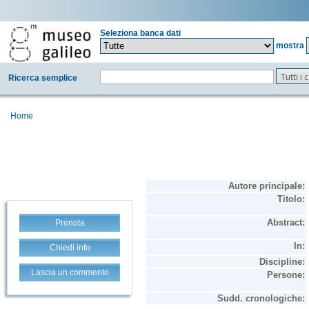
Seleziona banca dati
mostra
Tutti i
Ricerca semplice
Home
Prenota
Chiedi info
Lascia un commento