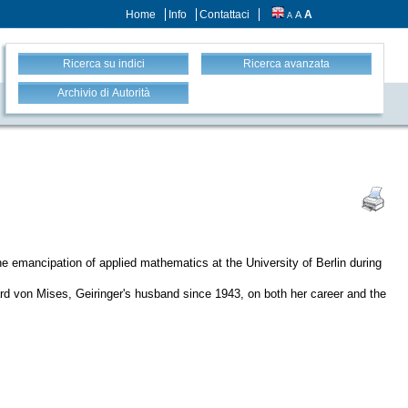
Home
Info
Contattaci
A
A
A
Ricerca su indici
Ricerca avanzata
Archivio di Autorità