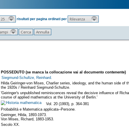
25
Rilevanza
risultati per pagina ordinati per
 campi