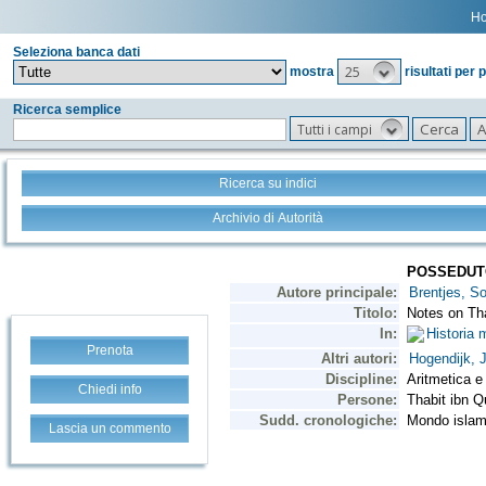
H
Seleziona banca dati
25
mostra
risultati per 
Ricerca semplice
Tutti i campi
Ricerca su indici
Archivio di Autorità
Prenota
Chiedi info
Lascia un commento