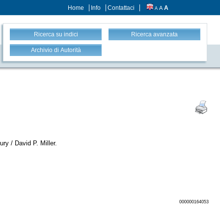
Home
Info
Contattaci
A
A
A
Ricerca su indici
Ricerca avanzata
Archivio di Autorità