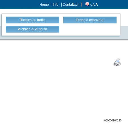
Home
Info
Contattaci
A
A
A
Ricerca su indici
Ricerca avanzata
Archivio di Autorità