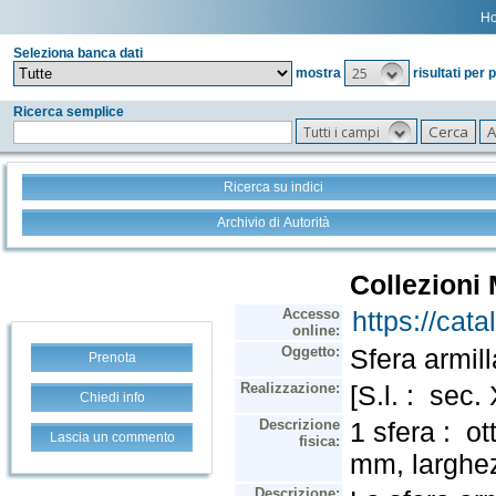
H
Seleziona banca dati
25
mostra
risultati per 
Ricerca semplice
Tutti i campi
Ricerca su indici
Archivio di Autorità
Prenota
Chiedi info
Lascia un commento