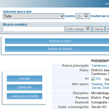
H
Seleziona banca dati
25
mostra
risultati per 
Ricerca semplice
Tutti i campi
Ricerca su indici
Archivio di Autorità
Prenota
Chiedi info
Lascia un commento