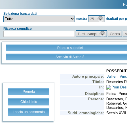
H
Seleziona banca dati
25
mostra
risultati per 
Ricerca semplice
Tutti i campi
Ricerca su indici
Archivio di Autorità
Prenota
Chiedi info
Lascia un commento