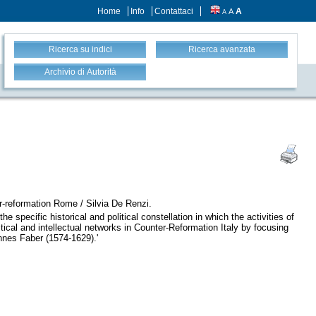
Home
Info
Contattaci
A
A
A
Ricerca su indici
Ricerca avanzata
Archivio di Autorità