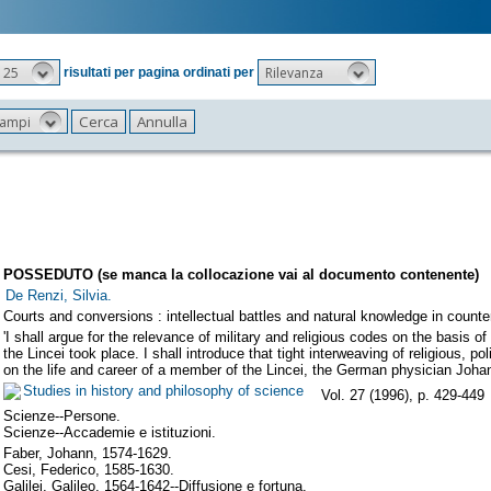
25
Rilevanza
risultati per pagina ordinati per
 campi