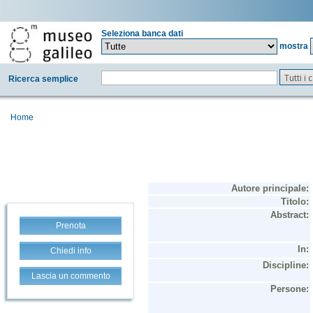
Seleziona banca dati
mostra
Tutti i
Ricerca semplice
Home
Prenota
Chiedi info
Lascia un commento