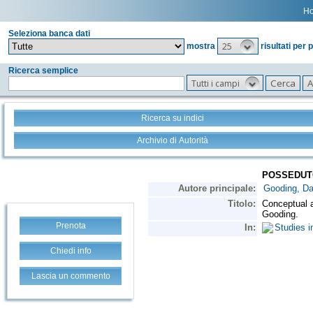
H
Seleziona banca dati
25
mostra
risultati per 
Ricerca semplice
Tutti i campi
Ricerca su indici
Archivio di Autorità
Prenota
Chiedi info
Lascia un commento