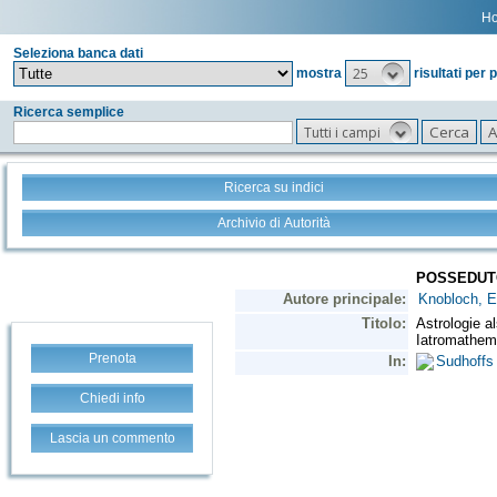
H
Seleziona banca dati
25
mostra
risultati per 
Ricerca semplice
Tutti i campi
Ricerca su indici
Archivio di Autorità
Prenota
Chiedi info
Lascia un commento