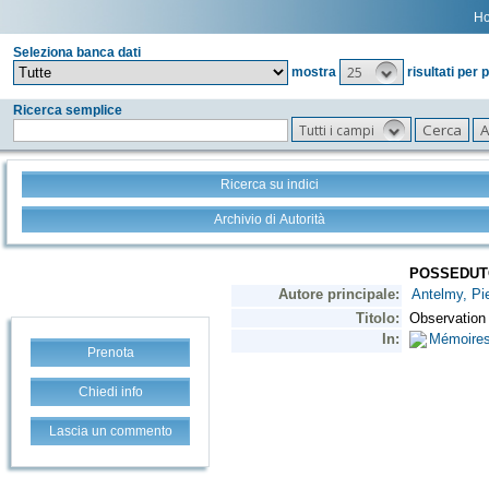
H
Seleziona banca dati
25
mostra
risultati per 
Ricerca semplice
Tutti i campi
Ricerca su indici
Archivio di Autorità
Prenota
Chiedi info
Lascia un commento