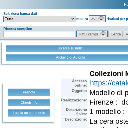
H
Seleziona banca dati
25
mostra
risultati per 
Ricerca semplice
Tutti i campi
Ricerca su indici
Archivio di Autorità
Prenota
Chiedi info
Lascia un commento