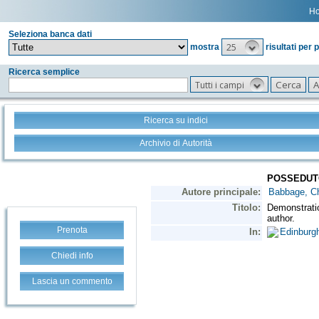
H
Seleziona banca dati
25
mostra
risultati per 
Ricerca semplice
Tutti i campi
Ricerca su indici
Archivio di Autorità
Prenota
Chiedi info
Lascia un commento