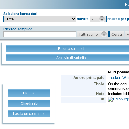
H
Seleziona banca dati
25
mostra
risultati per 
Ricerca semplice
Tutti i campi
Ricerca su indici
Archivio di Autorità
Prenota
Chiedi info
Lascia un commento