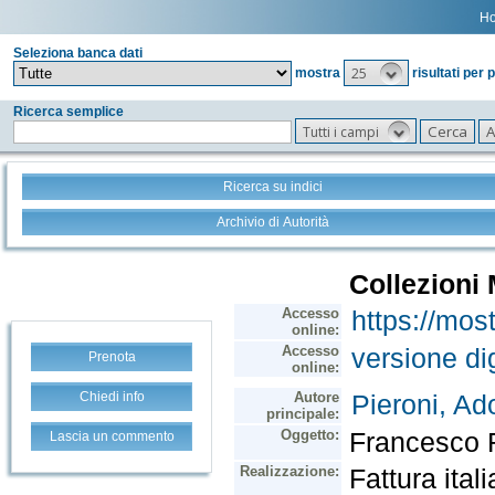
H
Seleziona banca dati
25
mostra
risultati per 
Ricerca semplice
Tutti i campi
Ricerca su indici
Archivio di Autorità
Prenota
Chiedi info
Lascia un commento