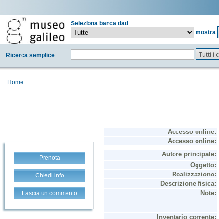
Seleziona banca dati
mostra
Tutti i
Ricerca semplice
Home
Prenota
Chiedi info
Lascia un commento