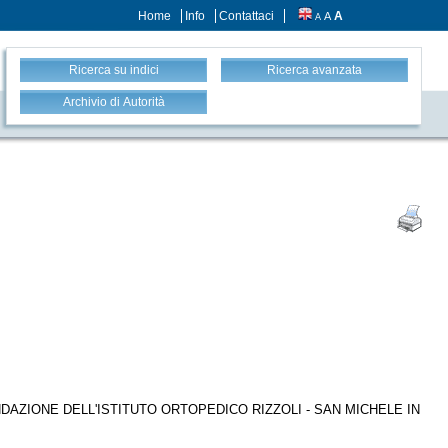
Home
Info
Contattaci
A
A
A
Ricerca su indici
Ricerca avanzata
Archivio di Autorità