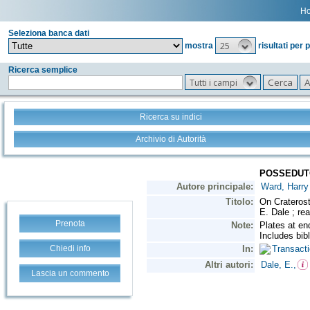
H
Seleziona banca dati
25
mostra
risultati per 
Ricerca semplice
Tutti i campi
Ricerca su indici
Archivio di Autorità
Prenota
Chiedi info
Lascia un commento